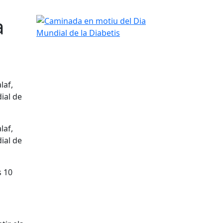
a
Caminada en motiu del Dia Mundial de la Diabetis
laf,
ial de
laf,
ial de
s 10