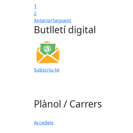
1
2
Anterior
Següent
Butlletí digital
Subscriu-te
Plànol / Carrers
Accedeix