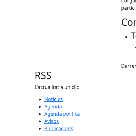
L'orga
partic
Con
T
Fa
Darrer
RSS
L'actualitat a un clic
Notícies
Agenda
Agenda política
Avisos
Publicacions