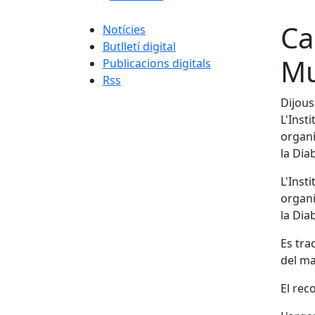
Ca
Notícies
Butlletí digital
Mu
Publicacions digitals
Rss
Dijous
L'Inst
organi
la Dia
L'Inst
organi
la Dia
Es tra
del mat
El rec