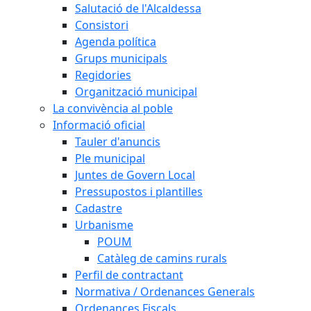
Salutació de l'Alcaldessa
Consistori
Agenda política
Grups municipals
Regidories
Organització municipal
La convivència al poble
Informació oficial
Tauler d'anuncis
Ple municipal
Juntes de Govern Local
Pressupostos i plantilles
Cadastre
Urbanisme
POUM
Catàleg de camins rurals
Perfil de contractant
Normativa / Ordenances Generals
Ordenances Fiscals