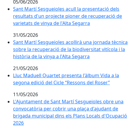
05/06/2026
Sant Martí Sesgueioles acull la presentació dels resul
Sant Martí Sesgueioles acull la presentació dels
resultats d'un projecte pioner de recuperació de
varietats de vinya de l'Alta Segarra
31/05/2026
Sant Martí Sesgueioles acollirà una jornada tècnica sobr
Sant Martí Sesgueioles acollirà una jornada tècnica
sobre la recuperació de la biodiversitat vitícola i la
història de la vinya a l'Alta Segarra
21/05/2026
Lluc Maduell Quartet presenta l'àlbum Vida a la segon
Lluc Maduell Quartet presenta l'àlbum Vida a la
segona edició del Cicle “Ressons del Roser”
11/05/2026
L'Ajuntament de Sant Martí Sesgueioles obre una conv
L'Ajuntament de Sant Martí Sesgueioles obre una
convocatòria per cobrir una plaça d'ajudant de
brigada municipal dins els Plans Locals d'Ocupació
2026