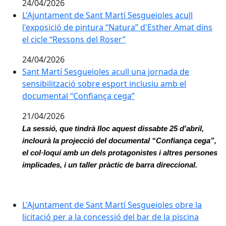
24/04/2026
L'Ajuntament de Sant Martí Sesgueioles acull l'exposic
L'Ajuntament de Sant Martí Sesgueioles acull
l'exposició de pintura “Natura” d'Esther Amat dins
el cicle “Ressons del Roser”
24/04/2026
Sant Martí Sesgueioles acull una jornada de sensibil
Sant Martí Sesgueioles acull una jornada de
sensibilització sobre esport inclusiu amb el
documental “Confiança cega”
21/04/2026
La sessió, que tindrà lloc aquest dissabte 25 d'abril, 
inclourà la projecció del documental “Confiança cega”, 
el col·loqui amb un dels protagonistes i altres persones 
implicades, i un taller pràctic de barra direccional.
L'Ajuntament de Sant Martí Sesgueioles obre la licitac
L'Ajuntament de Sant Martí Sesgueioles obre la
licitació per a la concessió del bar de la piscina