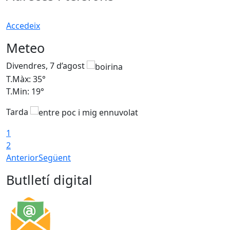
Accedeix
Meteo
Divendres, 7 d’agost
D
T.Màx: 35°
T
T.Min: 19°
T
Tarda
T
1
2
Anterior
Següent
Butlletí digital