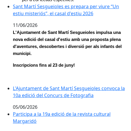
Sant Martí Sesgueioles es prepara per viure “Un estiu 
Sant Martí Sesgueioles es prepara per viure “Un
estiu misteriós”, el casal d'estiu 2026
11/06/2026
L'Ajuntament de Sant Martí Sesgueioles impulsa una 
nova edició del casal d'estiu amb una proposta plena 
d'aventures, descobertes i diversió per als infants del 
municipi.
Inscripcions fins al 23 de juny!
L'Ajuntament de Sant Martí Sesgueioles convoca la 10
L'Ajuntament de Sant Martí Sesgueioles convoca la
10a edició del Concurs de Fotografia
05/06/2026
Participa a la 19a edició de la revista cultural Margari
Participa a la 19a edició de la revista cultural
Margaridó