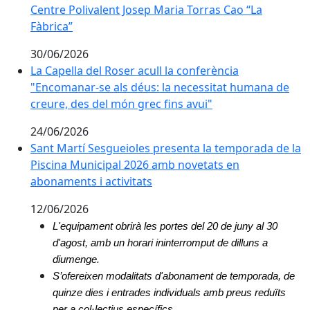
Centre Polivalent Josep Maria Torras Cao “La
Fàbrica”
30/06/2026
La Capella del Roser acull la conferència "Encomanar-
La Capella del Roser acull la conferència
"Encomanar-se als déus: la necessitat humana de
creure, des del món grec fins avui"
24/06/2026
Sant Martí Sesgueioles presenta la temporada de la P
Sant Martí Sesgueioles presenta la temporada de la
Piscina Municipal 2026 amb novetats en
abonaments i activitats
12/06/2026
L'equipament obrirà les portes del 20 de juny al 30 
d'agost, amb un horari ininterromput de dilluns a 
diumenge.
S’ofereixen modalitats d'abonament de temporada, de 
quinze dies i entrades individuals amb preus reduïts 
per a col·lectius específics.