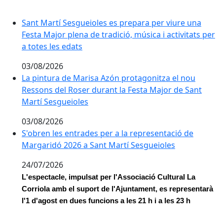
Sant Martí Sesgueioles es prepara per viure una Festa 
Sant Martí Sesgueioles es prepara per viure una
Festa Major plena de tradició, música i activitats per
a totes les edats
03/08/2026
La pintura de Marisa Azón protagonitza el nou Resson
La pintura de Marisa Azón protagonitza el nou
Ressons del Roser durant la Festa Major de Sant
Martí Sesgueioles
03/08/2026
S'obren les entrades per a la representació de Marga
S'obren les entrades per a la representació de
Margaridó 2026 a Sant Martí Sesgueioles
24/07/2026
L'espectacle, impulsat per l'Associació Cultural La 
Corriola amb el suport de l'Ajuntament, es representarà 
l'1 d'agost en dues funcions a les 21 h i a les 23 h