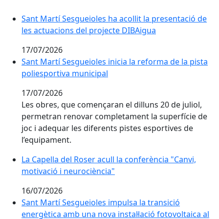
Sant Martí Sesgueioles ha acollit la presentació de le
Sant Martí Sesgueioles ha acollit la presentació de
les actuacions del projecte DIBAigua
17/07/2026
Sant Martí Sesgueioles inicia la reforma de la pista p
Sant Martí Sesgueioles inicia la reforma de la pista
poliesportiva municipal
17/07/2026
Les obres, que començaran el dilluns 20 de juliol,
permetran renovar completament la superfície de
joc i adequar les diferents pistes esportives de
l’equipament.
La Capella del Roser acull la conferència "Canvi, motiv
La Capella del Roser acull la conferència "Canvi,
motivació i neurociència"
16/07/2026
Sant Martí Sesgueioles impulsa la transició energètica
Sant Martí Sesgueioles impulsa la transició
energètica amb una nova instal·lació fotovoltaica al