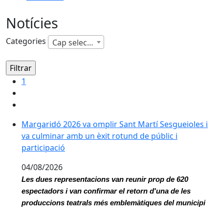
Notícies
Categories
Cap selecció
1
Margaridó 2026 va omplir Sant Martí Sesgueioles i va 
Margaridó 2026 va omplir Sant Martí Sesgueioles i
va culminar amb un èxit rotund de públic i
participació
04/08/2026
Les dues representacions van reunir prop de 620 
espectadors i van confirmar el retorn d'una de les 
produccions teatrals més emblemàtiques del municipi