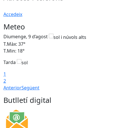
Accedeix
Meteo
Diumenge, 9 d’agost
D
T.Màx: 37°
T
T.Min: 18°
T
Tarda
T
1
2
Anterior
Següent
Butlletí digital