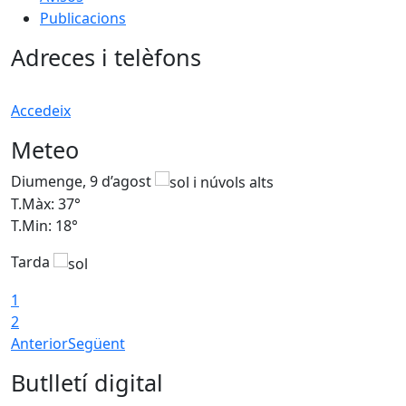
Publicacions
Adreces i telèfons
Accedeix
Meteo
Diumenge, 9 d’agost
D
T.Màx: 37°
T
T.Min: 18°
T
Tarda
T
1
2
Anterior
Següent
Butlletí digital