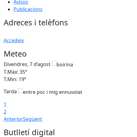
Avisos
Publicacions
Adreces i telèfons
Accedeix
Meteo
Divendres, 7 d’agost
D
T.Màx: 35°
T
T.Min: 19°
T
Tarda
T
1
2
Anterior
Següent
Butlletí digital