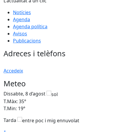
L'actualitat a un clic
Notícies
Agenda
Agenda política
Avisos
Publicacions
Adreces i telèfons
Accedeix
Meteo
Dissabte, 8 d’agost
D
T.Màx: 35°
T
T.Min: 19°
T
Tarda