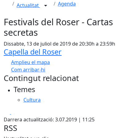
Agenda
Actualitat
Festivals del Roser - Cartas
secretas
Dissabte, 13 de juliol de 2019 de 20:30h a 23:59h
Capella del Roser
Amplieu el mapa
Com arribar-hi
Leaflet
| ©
OpenStreetMap
contributors
Contingut relacionat
+
Temes
−
Cultura
Facebook
X
Darrera actualització: 3.07.2019 | 11:25
RSS