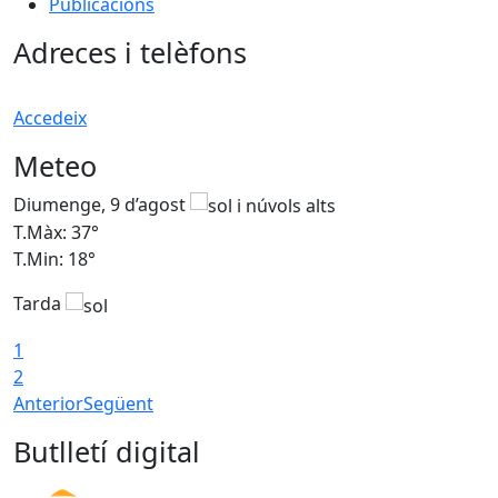
Publicacions
Adreces i telèfons
Accedeix
Meteo
Diumenge, 9 d’agost
D
T.Màx: 37°
T
T.Min: 18°
T
Tarda
T
1
2
Anterior
Següent
Butlletí digital