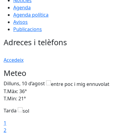
Notícies
Agenda
Agenda política
Avisos
Publicacions
Adreces i telèfons
Accedeix
Meteo
Dilluns, 10 d’agost
D
T.Màx: 36°
T
T.Min: 21°
T
Tarda
T
1
2