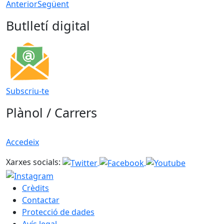
Anterior
Següent
Butlletí digital
Subscriu-te
Plànol / Carrers
Accedeix
Xarxes socials:
Crèdits
Contactar
Protecció de dades
Avís legal