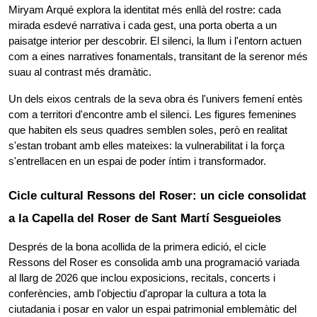
Miryam Arqué explora la identitat més enllà del rostre: cada 
mirada esdevé narrativa i cada gest, una porta oberta a un 
paisatge interior per descobrir. El silenci, la llum i l'entorn actuen 
com a eines narratives fonamentals, transitant de la serenor més 
suau al contrast més dramàtic.
Un dels eixos centrals de la seva obra és l'univers femení entès 
com a territori d'encontre amb el silenci. Les figures femenines 
que habiten els seus quadres semblen soles, però en realitat 
s'estan trobant amb elles mateixes: la vulnerabilitat i la força 
s'entrellacen en un espai de poder íntim i transformador.
Cicle cultural Ressons del Roser: un cicle consolidat 
a la Capella del Roser de Sant Martí Sesgueioles 
Després de la bona acollida de la primera edició, el cicle 
Ressons del Roser es consolida amb una programació variada 
al llarg de 2026 que inclou exposicions, recitals, concerts i 
conferències, amb l'objectiu d'apropar la cultura a tota la 
ciutadania i posar en valor un espai patrimonial emblemàtic del 