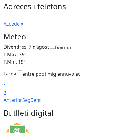
Adreces i telèfons
Accedeix
Meteo
Divendres, 7 d’agost
D
T.Màx: 35°
T
T.Min: 19°
T
Tarda
T
1
2
Anterior
Següent
Butlletí digital