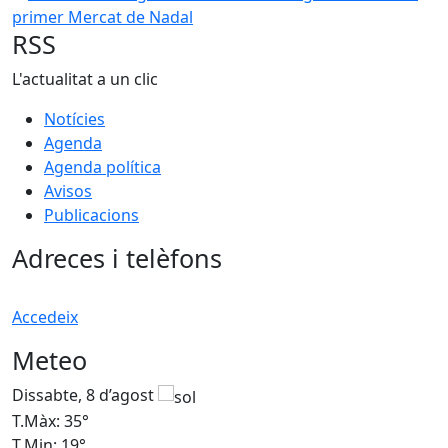
RSS
L'actualitat a un clic
Notícies
Agenda
Agenda política
Avisos
Publicacions
Adreces i telèfons
Accedeix
Meteo
Dissabte, 8 d’agost
D
T.Màx: 35°
T
T.Min: 19°
T