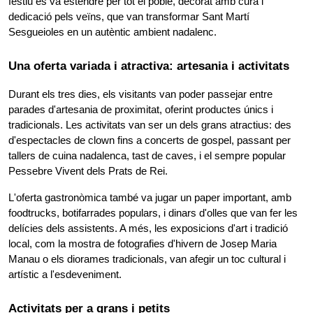
festiu es va estendre per tot el poble, decorat amb cura i 
dedicació pels veïns, que van transformar Sant Martí 
Sesgueioles en un autèntic ambient nadalenc.
Una oferta variada i atractiva: artesania i activitats 
Durant els tres dies, els visitants van poder passejar entre 
parades d'artesania de proximitat, oferint productes únics i 
tradicionals. Les activitats van ser un dels grans atractius: des 
d'espectacles de clown fins a concerts de gospel, passant per 
tallers de cuina nadalenca, tast de caves, i el sempre popular 
Pessebre Vivent dels Prats de Rei.
L'oferta gastronòmica també va jugar un paper important, amb 
foodtrucks, botifarrades populars, i dinars d'olles que van fer les 
delícies dels assistents. A més, les exposicions d'art i tradició 
local, com la mostra de fotografies d'hivern de Josep Maria 
Manau o els diorames tradicionals, van afegir un toc cultural i 
artístic a l'esdeveniment.
Activitats per a grans i petits