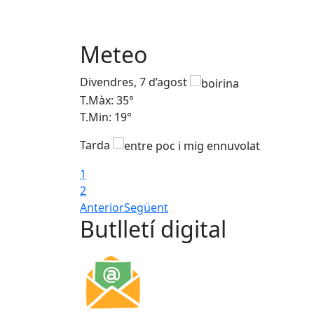
Meteo
Divendres, 7 d’agost
T.Màx: 35°
T.Min: 19°
Tarda
1
2
Anterior
Següent
Butlletí digital