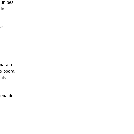
 un pes 
la 
e 
narà a 
s podrà 
nts 
ena de 