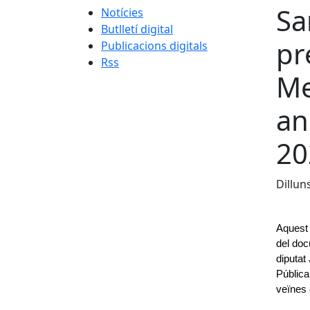
Sa
Notícies
Butlletí digital
pr
Publicacions digitals
Rss
Me
an
20
Dillun
Aquest 
del doc
diputat
Pública
veïnes d