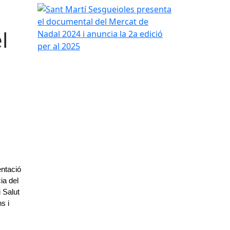
Sant Martí Sesgueioles presenta el documental del
l
ntació 
a del 
Salut 
 i 