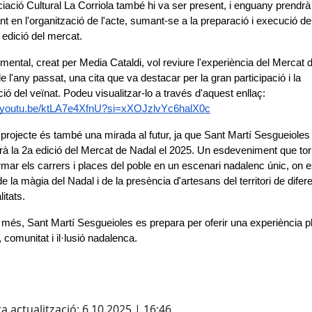
iació Cultural La Corriola també hi va ser present, i enguany prendrà
nt en l'organització de l'acte, sumant-se a la preparació i execució de 
edició del mercat.
mental, creat per Media Cataldi, vol reviure l'experiència del Mercat d
e l'any passat, una cita que va destacar per la gran participació i la 
ció del veïnat. Podeu visualitzar-lo a través d'aquest enllaç:
//youtu.be/ktLA7e4XfnU?si=xXOJzlvYc6halX0c
projecte és també una mirada al futur, ja que Sant Martí Sesgueioles 
rà la 2a edició del Mercat de Nadal el 2025. Un esdeveniment que tor
rmar els carrers i places del poble en un escenari nadalenc únic, on e
e la màgia del Nadal i de la presència d'artesans del territori de difere
itats.
més, Sant Martí Sesgueioles es prepara per oferir una experiència pl
, comunitat i il·lusió nadalenca.
cebook
X
a actualització: 6.10.2025 | 16:46