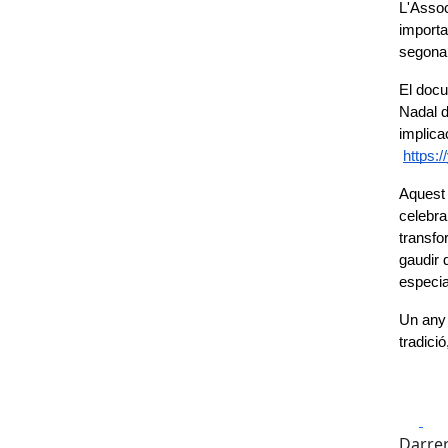
L'Assoc
importa
segona 
El docu
Nadal d
implica
https:
Aquest 
celebra
transfo
gaudir d
especial
Un any 
tradició
Fa
Darrer