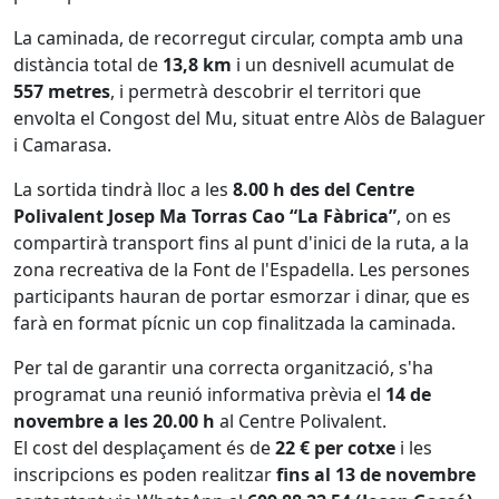
La caminada, de recorregut circular, compta amb una
distància total de
13,8 km
i un desnivell acumulat de
557 metres
, i permetrà descobrir el territori que
envolta el Congost del Mu, situat entre Alòs de Balaguer
i Camarasa.
La sortida tindrà lloc a les
8.00 h des del Centre
Polivalent Josep Ma Torras Cao “La Fàbrica”
, on es
compartirà transport fins al punt d'inici de la ruta, a la
zona recreativa de la Font de l'Espadella. Les persones
participants hauran de portar esmorzar i dinar, que es
farà en format pícnic un cop finalitzada la caminada.
Per tal de garantir una correcta organització, s'ha
programat una reunió informativa prèvia el
14 de
novembre a les 20.00 h
al Centre Polivalent.
El cost del desplaçament és de
22 € per cotxe
i les
inscripcions es poden realitzar
fins al 13 de novembre