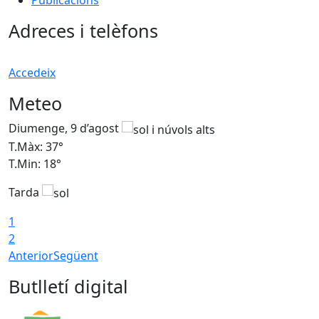
Publicacions
Adreces i telèfons
Accedeix
Meteo
Diumenge, 9 d’agost
D
T.Màx: 37°
T
T.Min: 18°
T
Tarda
T
1
2
Anterior
Següent
Butlletí digital