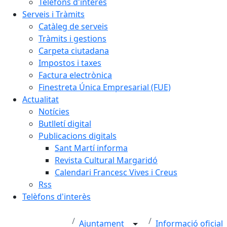
Telèfons d'interès
Serveis i Tràmits
Catàleg de serveis
Tràmits i gestions
Carpeta ciutadana
Impostos i taxes
Factura electrònica
Finestreta Única Empresarial (FUE)
Actualitat
Notícies
Butlletí digital
Publicacions digitals
Sant Martí informa
Revista Cultural Margaridó
Calendari Francesc Vives i Creus
Rss
Telèfons d'interès
Ajuntament
Informació oficial