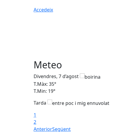
Accedeix
Meteo
Divendres, 7 d’agost
T.Màx: 35°
T.Min: 19°
Tarda
1
2
Anterior
Següent