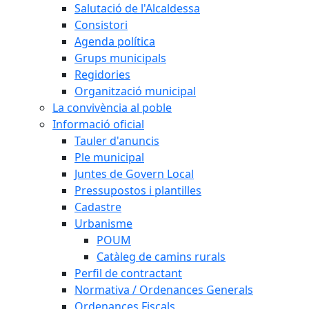
Salutació de l'Alcaldessa
Consistori
Agenda política
Grups municipals
Regidories
Organització municipal
La convivència al poble
Informació oficial
Tauler d'anuncis
Ple municipal
Juntes de Govern Local
Pressupostos i plantilles
Cadastre
Urbanisme
POUM
Catàleg de camins rurals
Perfil de contractant
Normativa / Ordenances Generals
Ordenances Fiscals