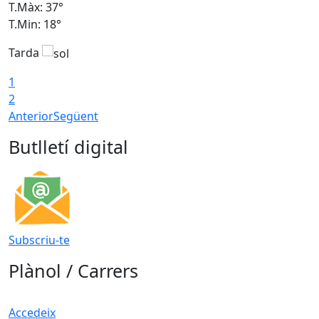
T.Màx: 37°
T
T.Min: 18°
T
Tarda
T
1
2
Anterior
Següent
Butlletí digital
Subscriu-te
Plànol / Carrers
Accedeix