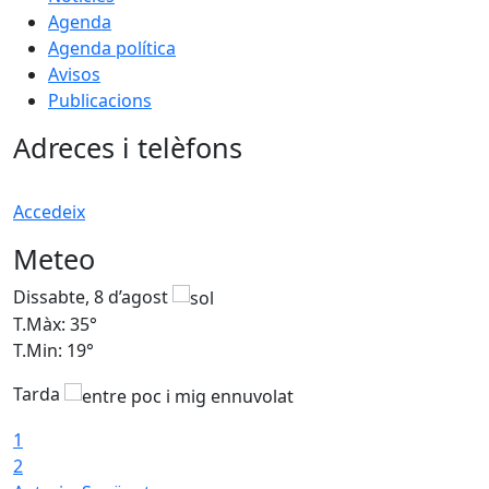
Agenda
Agenda política
Avisos
Publicacions
Adreces i telèfons
Accedeix
Meteo
Dissabte, 8 d’agost
D
T.Màx: 35°
T
T.Min: 19°
T
Tarda
1
2