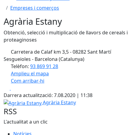
Empreses i comerços
Agrària Estany
Obtenció, selecció i multiplicació de llavors de cereals i
proteaginoses
Carretera de Calaf km 3,5 - 08282 Sant Martí
Sesgueioles - Barcelona (Catalunya)
Telèfon:
93 869 91 28
Amplieu el mapa
Com arribar-hi
Leaflet
| ©
OpenStreetMap
contributors
Facebook
X
+
Darrera actualització: 7.08.2020 | 11:38
−
Agrària Estany
Agrària Estany
RSS
L'actualitat a un clic
Notícies