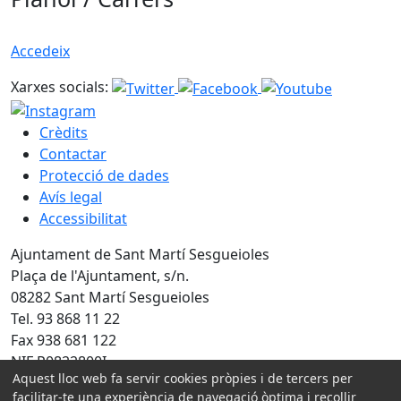
Accedeix
Xarxes socials:
Crèdits
Contactar
Protecció de dades
Avís legal
Accessibilitat
Ajuntament de Sant Martí Sesgueioles
Plaça de l'Ajuntament, s/n.
08282 Sant Martí Sesgueioles
Tel. 93 868 11 22
Fax 938 681 122
NIF P0822800I
Aquest lloc web fa servir cookies pròpies i de tercers per
Amb la col·laboració de:
facilitar-te una experiència de navegació òptima i recollir