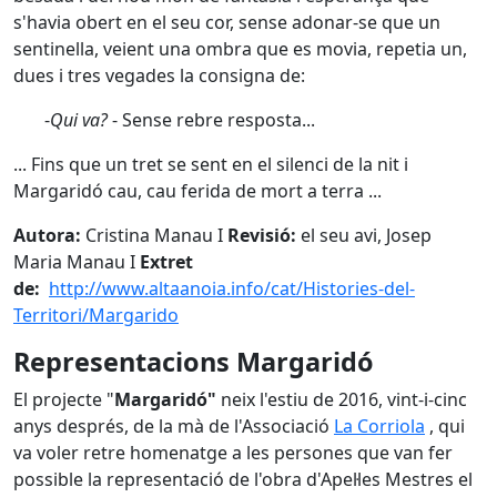
s'havia obert en el seu cor, sense adonar-se que un
sentinella, veient una ombra que es movia, repetia un,
dues i tres vegades la consigna de:
-
Qui va?
- Sense rebre resposta...
... Fins que un tret se sent en el silenci de la nit i
Margaridó cau, cau ferida de mort a terra ...
Autora:
Cristina Manau I
Revisió:
el seu avi, Josep
Maria Manau I
Extret
de:
http://www.altaanoia.info/cat/Histories-del-
Territori/Margarido
Representacions Margaridó
El projecte "
Margaridó"
neix l'estiu de 2016, vint-i-cinc
anys després, de la mà de l'Associació
La Corriola
, qui
va voler retre homenatge a les persones que van fer
possible la representació de l'obra d'Apel·les Mestres el