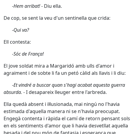
-
Hem arribat!
- Diu ella.
De cop, se sent la veu d'un sentinella que crida:
-
Qui va?
Ell contesta:
-
Sóc de França!
El jove soldat mira a Margaridó amb ulls d'amor i
agraïment i de sobte li fa un petó càlid als llavis i li diu:
-
Et vindré a buscar quan s'hagi acabat aquesta guerra
absurda.
- I desapareix lleuger entre l'arbreda.
Ella quedà absent i il·lusionada, mai ningú no l'havia
estimada d'aquella manera ni se n'havia preocupat.
Engegà contenta i ràpida el camí de retorn pensant sols
en els sentiments d'amor que li havia desvetllat aquella
besada i del nou món de fantasia i esperança que