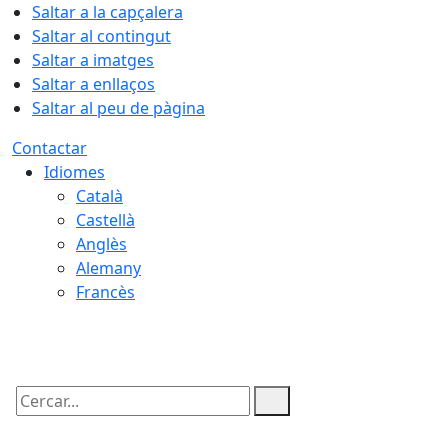
Saltar a la capçalera
Saltar al contingut
Saltar a imatges
Saltar a enllaços
Saltar al peu de pàgina
Contactar
Idiomes
Català
Castellà
Anglès
Alemany
Francès
07.08.2026 | 08:56
Cercar: