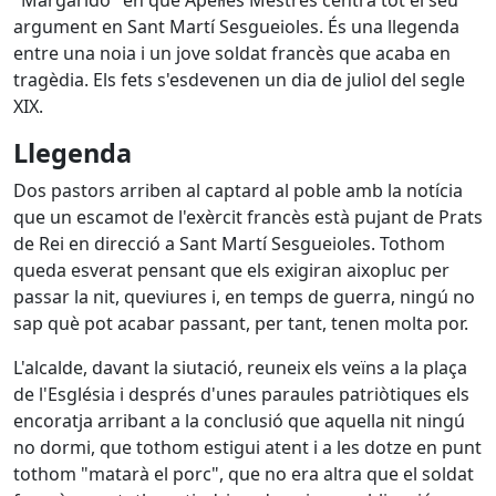
"Margaridó" en què Apel·les Mestres centra tot el seu
argument en Sant Martí Sesgueioles. És una llegenda
entre una noia i un jove soldat francès que acaba en
tragèdia. Els fets s'esdevenen un dia de juliol del segle
XIX.
Llegenda
Dos pastors arriben al captard al poble amb la notícia
que un escamot de l'exèrcit francès està pujant de Prats
de Rei en direcció a Sant Martí Sesgueioles. Tothom
queda esverat pensant que els exigiran aixopluc per
passar la nit, queviures i, en temps de guerra, ningú no
sap què pot acabar passant, per tant, tenen molta por.
L'alcalde, davant la siutació, reuneix els veïns a la plaça
de l'Església i després d'unes paraules patriòtiques els
encoratja arribant a la conclusió que aquella nit ningú
no dormi, que tothom estigui atent i a les dotze en punt
tothom "matarà el porc", que no era altra que el soldat