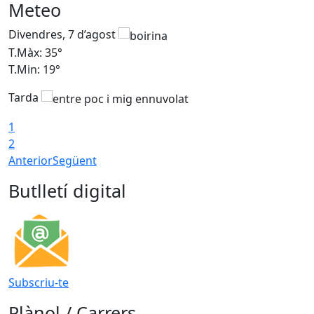
Meteo
Divendres, 7 d’agost
D
T.Màx: 35°
T
T.Min: 19°
T
Tarda
T
1
2
Anterior
Següent
Butlletí digital
Subscriu-te
Plànol / Carrers