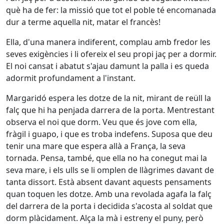
què ha de fer: la missió que tot el poble té encomanada
dur a terme aquella nit, matar el francès!
Ella, d'una manera indiferent, complau amb fredor les
seves exigències i li ofereix el seu propi jaç per a dormir.
El noi cansat i abatut s'ajau damunt la palla i es queda
adormit profundament a l'instant.
Margaridó espera les dotze de la nit, mirant de reüll la
falç que hi ha penjada darrera de la porta. Mentrestant
observa el noi que dorm. Veu que és jove com ella,
fràgil i guapo, i que es troba indefens. Suposa que deu
tenir una mare que espera allà a França, la seva
tornada. Pensa, també, que ella no ha conegut mai la
seva mare, i els ulls se li omplen de llàgrimes davant de
tanta dissort. Està absent davant aquests pensaments
quan toquen les dotze. Amb una revolada agafa la falç
del darrera de la porta i decidida s'acosta al soldat que
dorm plàcidament. Alça la mà i estreny el puny, però