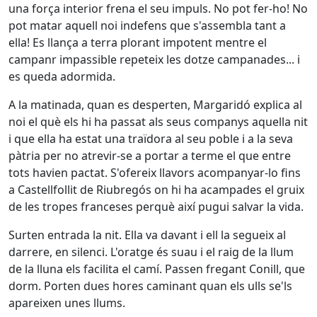
una força interior frena el seu impuls. No pot fer-ho! No
pot matar aquell noi indefens que s'assembla tant a
ella! Es llança a terra plorant impotent mentre el
campanr impassible repeteix les dotze campanades... i
es queda adormida.
A la matinada, quan es desperten, Margaridó explica al
noi el què els hi ha passat als seus companys aquella nit
i que ella ha estat una traïdora al seu poble i a la seva
pàtria per no atrevir-se a portar a terme el que entre
tots havien pactat. S'ofereix llavors acompanyar-lo fins
a Castellfollit de Riubregós on hi ha acampades el gruix
de les tropes franceses perquè així pugui salvar la vida.
Surten entrada la nit. Ella va davant i ell la segueix al
darrere, en silenci. L'oratge és suau i el raig de la llum
de la lluna els facilita el camí. Passen fregant Conill, que
dorm. Porten dues hores caminant quan els ulls se'ls
apareixen unes llums.