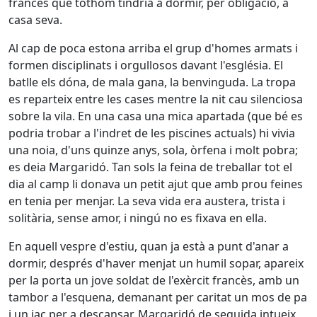
francès que tothom tindria a dormir, per obligació, a
casa seva.
Al cap de poca estona arriba el grup d'homes armats i
formen disciplinats i orgullosos davant l'església. El
batlle els dóna, de mala gana, la benvinguda. La tropa
es reparteix entre les cases mentre la nit cau silenciosa
sobre la vila. En una casa una mica apartada (que bé es
podria trobar a l'indret de les piscines actuals) hi vivia
una noia, d'uns quinze anys, sola, òrfena i molt pobra;
es deia Margaridó. Tan sols la feina de treballar tot el
dia al camp li donava un petit ajut que amb prou feines
en tenia per menjar. La seva vida era austera, trista i
solitària, sense amor, i ningú no es fixava en ella.
En aquell vespre d'estiu, quan ja està a punt d'anar a
dormir, després d'haver menjat un humil sopar, apareix
per la porta un jove soldat de l'exèrcit francès, amb un
tambor a l'esquena, demanant per caritat un mos de pa
i un jaç per a descansar. Margaridó de seguida intueix