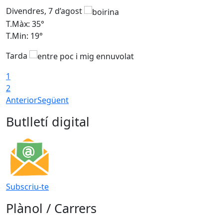
Divendres, 7 d’agost
D
T.Màx: 35°
T
T.Min: 19°
T
Tarda
T
1
2
Anterior
Següent
Butlletí digital
Subscriu-te
Plànol / Carrers