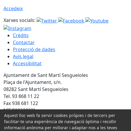
Accedeix
Xarxes socials:
Crèdits
Contactar
Protecció de dades
Avís legal
Accessibilitat
Ajuntament de Sant Martí Sesgueioles
Plaça de l'Ajuntament, s/n.
08282 Sant Martí Sesgueioles
Tel. 93 868 11 22
Fax 938 681 122
NIF P0822800I
Aquest lloc web fa servir cookies pròpies i de tercers per
facilitar-te una experiència de navegació òptima i recollir
Amb la col·laboració de:
informació anònima per millorar i adaptar-nos a les teves